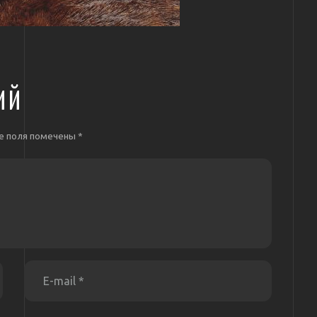
ИЙ
е поля помечены
*