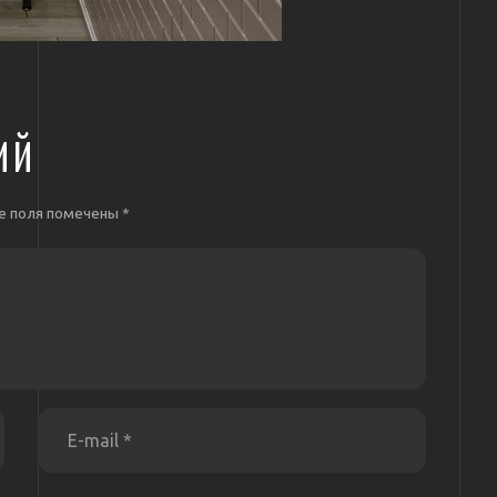
ИЙ
е поля помечены
*